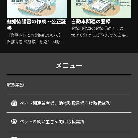
（危険な動物）(注)の飼養又は保
管の許
離婚協議書の作成～公正証
自動車関連の登録
書
登録自動車の登録手続きには、
【業務内容と報酬額について】
大きく分けて以下の6つの主要な
業務内容 報酬額（税込） 相談・
種類があります。 1. 新規登録 登
カウンセリング（※1） 初回無料
録されていない（ナンバープレ
離婚協議書の作成 16,500～
ートが付いていない）自動車
55,000円 公正証書作
を、公道で走れるようにするた
メニュー
めの登録です
取扱業務
ペット関連業者様、動物取扱業様向け取扱業務
ペットの飼い主さん向け取扱業務